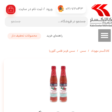
021-72043
ورود
/
ثبت نام در سایت
حساب کاربری من
۰
تغییر گذر واژه
جستجو
سفارشات
راهنمای خرید
محصولات تحفیف دار
خروج از حساب کاربری
کالاگستر مهرداد
سس
سس قرمز قلمی گلوریا