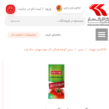
021-72043
ورود
/
ثبت نام در سایت
حساب کاربری من
۰
تغییر گذر واژه
جستجو
سفارشات
راهنمای خرید
محصولات تحفیف دار
خروج از حساب کاربری
کالاگستر مهرداد
سس
سس گوجه فرنگی تک نفره مهرام - 50 عدد