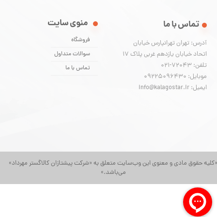
منوی سایت
تماس با ما
فروشگاه
آدرس: تهران تهرانپارس خیابان
اتحاد خیابان یازدهم غربی پلاک ۱۷
سوالات متداول
تلفن: 72043-021
تماس با ما
موبایل: 09225096430
ایمیل: info@kalagostar.ir
کلیه حقوق مادی و معنوی این وب‌سایت متعلق به «شرکت پیشتازان کالاگستر مهرداد»
می‌باشد.»