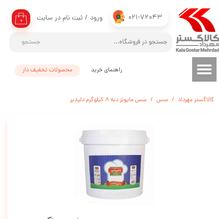
021-72043
ورود
/
ثبت نام در سایت
حساب کاربری من
۰
تغییر گذر واژه
جستجو
سفارشات
راهنمای خرید
محصولات تحفیف دار
خروج از حساب کاربری
کالاگستر مهرداد
سس
سس مایونز دبه 8 کیلوگرم دلپذیر