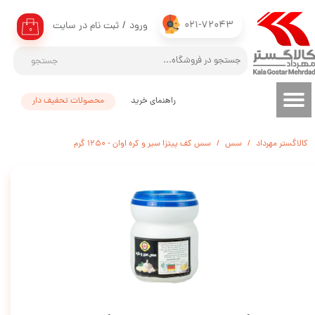
021-72043
ورود
/
ثبت نام در سایت
حساب کاربری من
۰
تغییر گذر واژه
جستجو
سفارشات
راهنمای خرید
محصولات تحفیف دار
خروج از حساب کاربری
کالاگستر مهرداد
سس
سس کف پیتزا سیر و کره اوان - 1۲۵0 گرم