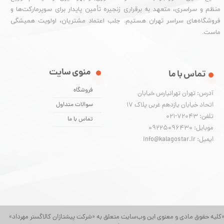
منظم و سراسری، متعهد به برقراری زنجیره تأمین پایدار برای سوپرمارکت‌ها و
فروشگاه‌های سراسر تهران هستیم. جلب اعتماد مشتریان، اولویت همیشگی
ماست.
منوی سایت
تماس با ما
فروشگاه
آدرس: تهران تهرانپارس خیابان
اتحاد خیابان یازدهم غربی پلاک ۱۷
سوالات متداول
تلفن: 72043-021
تماس با ما
موبایل: 09225096430
ایمیل: info@kalagostar.ir
کلیه حقوق مادی و معنوی این وب‌سایت متعلق به «شرکت پیشتازان کالاگستر مهرداد»