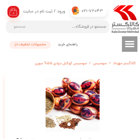
021-72043
ورود
/
ثبت نام در سایت
حساب کاربری من
۰
تغییر گذر واژه
جستجو
سفارشات
راهنمای خرید
محصولات تحفیف دار
خروج از حساب کاربری
کالاگستر مهرداد
سوسیس
سوسیس کوکتل دودی 55% سورن