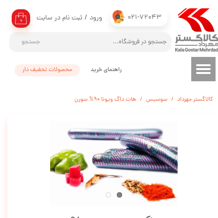
021-72043
ورود
/
ثبت نام در سایت
حساب کاربری من
۰
تغییر گذر واژه
جستجو
سفارشات
راهنمای خرید
محصولات تحفیف دار
خروج از حساب کاربری
کالاگستر مهرداد
سوسیس
هات داگ ویونا 90% سورن