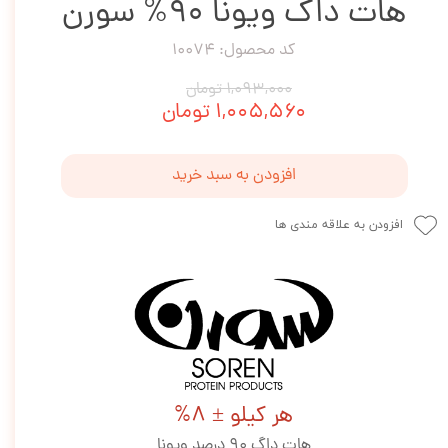
هات داگ ویونا 90% سورن
کد محصول: 10074
۱,۰۹۳,۰۰۰ تومان
۱,۰۰۵,۵۶۰ تومان
افزودن به سبد خرید
افزودن به علاقه مندی ها
هر کیلو ± 8%
هات داگ 90 درصد ویونا