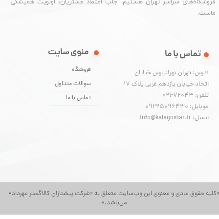
فروشگاه‌های سراسر تهران هستیم. جلب اعتماد مشتریان، اولویت همیشگی
ماست.
منوی سایت
تماس با ما
فروشگاه
آدرس: تهران تهرانپارس خیابان
اتحاد خیابان یازدهم غربی پلاک ۱۷
سوالات متداول
تلفن: 72043-021
تماس با ما
موبایل: 09225096430
ایمیل: info@kalagostar.ir
کلیه حقوق مادی و معنوی این وب‌سایت متعلق به «شرکت پیشتازان کالاگستر مهرداد»
می‌باشد.»