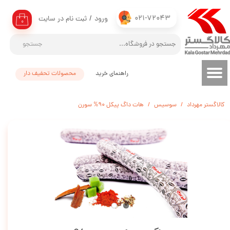
021-72043
ورود
/
ثبت نام در سایت
حساب کاربری من
۰
تغییر گذر واژه
جستجو
سفارشات
راهنمای خرید
محصولات تحفیف دار
خروج از حساب کاربری
کالاگستر مهرداد
سوسیس
هات داگ پیکل 90% سورن