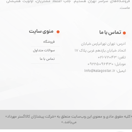
فروشگاه‌های سراسر تهران هستیم. جلب اعتماد مشتریان، اولویت همیشگی
ماست.
منوی سایت
تماس با ما
فروشگاه
آدرس: تهران تهرانپارس خیابان
اتحاد خیابان یازدهم غربی پلاک ۱۷
سوالات متداول
تلفن: 72043-021
تماس با ما
موبایل: 09225096430
ایمیل: info@kalagostar.ir
کلیه حقوق مادی و معنوی این وب‌سایت متعلق به «شرکت پیشتازان کالاگستر مهرداد»
می‌باشد.»