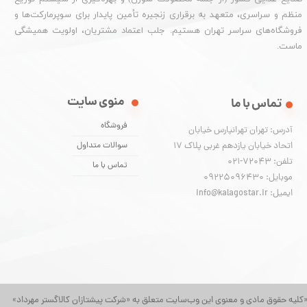
منظم و سراسری، متعهد به برقراری زنجیره تأمین پایدار برای سوپرمارکت‌ها و
فروشگاه‌های سراسر تهران هستیم. جلب اعتماد مشتریان، اولویت همیشگی
ماست.
منوی سایت
تماس با ما
فروشگاه
آدرس: تهران تهرانپارس خیابان
اتحاد خیابان یازدهم غربی پلاک ۱۷
سوالات متداول
تلفن: 72043-021
تماس با ما
موبایل: 09225096430
ایمیل: info@kalagostar.ir
کلیه حقوق مادی و معنوی این وب‌سایت متعلق به «شرکت پیشتازان کالاگستر مهرداد»