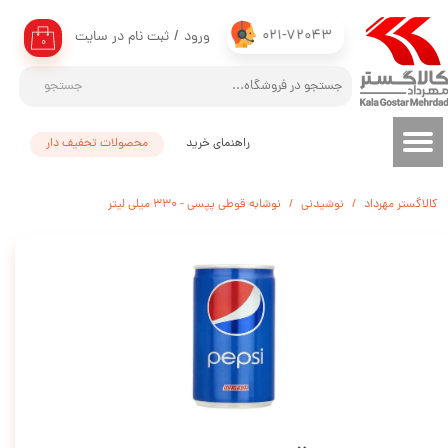
021-72043
ورود
/
ثبت نام در سایت
حساب کاربری من
۰
تغییر گذر واژه
جستجو
سفارشات
راهنمای خرید
محصولات تحفیف دار
خروج از حساب کاربری
کالاگستر مهرداد
نوشیدنی
نوشابه قوطی پپسی - 330 میلی لیتر