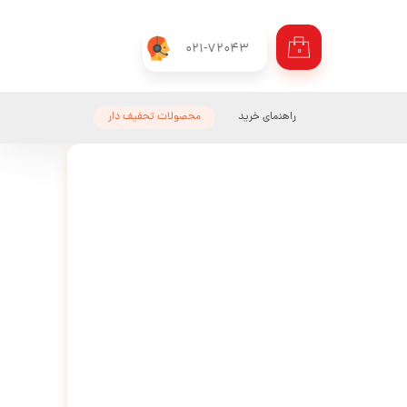
021-72043
۰
راهنمای خرید
محصولات تحفیف دار