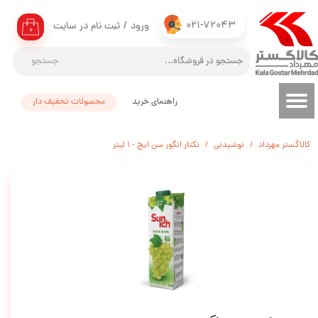
021-72043
ورود
/
ثبت نام در سایت
حساب کاربری من
۰
تغییر گذر واژه
جستجو
سفارشات
راهنمای خرید
محصولات تحفیف دار
خروج از حساب کاربری
کالاگستر مهرداد
نوشیدنی
نکتار انگور سن ایچ - 1 لیتر