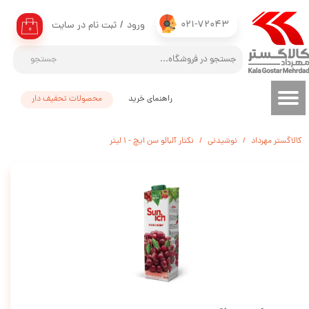
021-72043
ورود
/
ثبت نام در سایت
حساب کاربری من
۰
تغییر گذر واژه
جستجو
سفارشات
راهنمای خرید
محصولات تحفیف دار
خروج از حساب کاربری
کالاگستر مهرداد
نوشیدنی
نکتار آلبالو سن ایچ - 1 لیتر