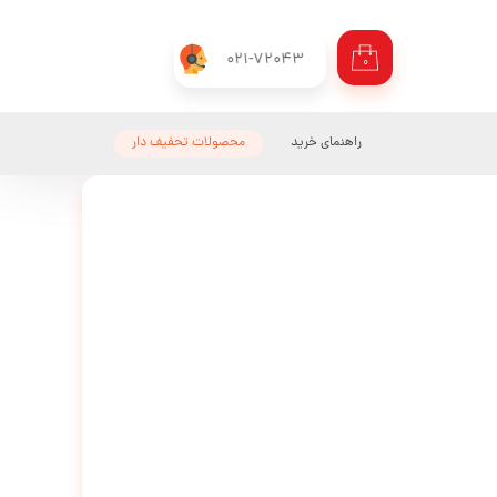
021-72043
۰
راهنمای خرید
محصولات تحفیف دار