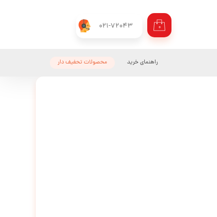
021-72043
۰
راهنمای خرید
محصولات تحفیف دار