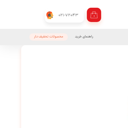
021-72043
۰
راهنمای خرید
محصولات تحفیف دار