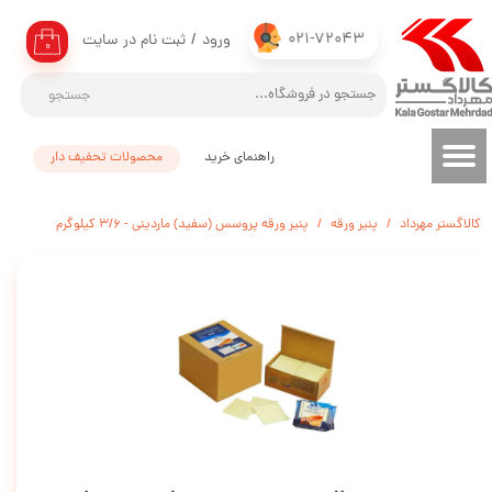
021-72043
ورود
/
ثبت نام در سایت
حساب کاربری من
۰
تغییر گذر واژه
جستجو
سفارشات
راهنمای خرید
محصولات تحفیف دار
خروج از حساب کاربری
کالاگستر مهرداد
پنیر ورقه
پنیر ورقه پروسس (سفید) ماردینی - 3/6 کیلوگرم