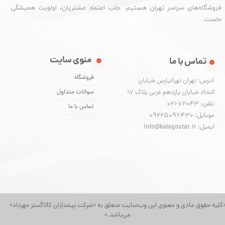
فروشگاه‌های سراسر تهران هستیم. جلب اعتماد مشتریان، اولویت همیشگی
ماست.
منوی سایت
تماس با ما
فروشگاه
آدرس: تهران تهرانپارس خیابان
اتحاد خیابان یازدهم غربی پلاک ۱۷
سوالات متداول
تلفن: 72043-021
تماس با ما
موبایل: 09225096430
ایمیل: info@kalagostar.ir
کلیه حقوق مادی و معنوی این وب‌سایت متعلق به «شرکت پیشتازان کالاگستر مهرداد»
می‌باشد.»