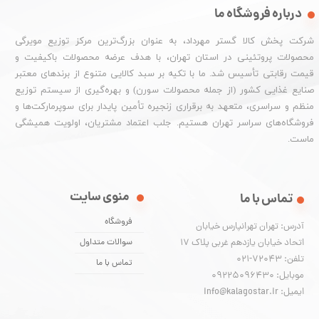
درباره فروشگاه ما
شرکت پخش کالا گستر مهرداد، به عنوان بزرگ‌ترین مرکز توزیع مویرگی
محصولات پروتئینی در استان تهران، با هدف عرضه محصولات باکیفیت و
قیمت رقابتی تأسیس شد. ما با تکیه بر سبد کالایی متنوع از برندهای معتبر
صنایع غذایی کشور (از جمله محصولات سورن) و بهره‌گیری از سیستم توزیع
منظم و سراسری، متعهد به برقراری زنجیره تأمین پایدار برای سوپرمارکت‌ها و
فروشگاه‌های سراسر تهران هستیم. جلب اعتماد مشتریان، اولویت همیشگی
ماست.
منوی سایت
تماس با ما
فروشگاه
آدرس: تهران تهرانپارس خیابان
اتحاد خیابان یازدهم غربی پلاک ۱۷
سوالات متداول
تلفن: 72043-021
تماس با ما
موبایل: 09225096430
ایمیل: info@kalagostar.ir