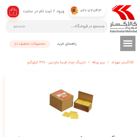
021-72043
ورود
/
ثبت نام در سایت
حساب کاربری من
۰
تغییر گذر واژه
جستجو
سفارشات
راهنمای خرید
محصولات تحفیف دار
خروج از حساب کاربری
کالاگستر مهرداد
پنیر ورقه
تاپینگ چدار فریتا ماردینی - 3/6 کیلوگرم