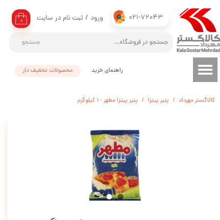
021-72043
ورود
/
ثبت نام در سایت
حساب کاربری من
۰
تغییر گذر واژه
جستجو
سفارشات
راهنمای خرید
محصولات تحفیف دار
خروج از حساب کاربری
کالاگستر مهرداد
پنیر پیتزا
پنیر پیتزا مطهر - 1 کیلوگرم