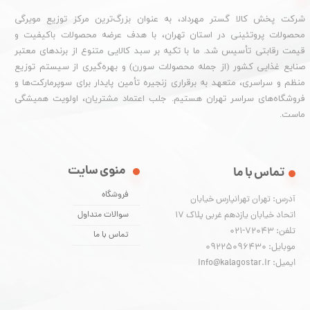
شرکت پخش کالا گستر مهرداد، به عنوان بزرگ‌ترین مرکز توزیع مویرگی
محصولات پروتئینی در استان تهران، با هدف عرضه محصولات باکیفیت و
قیمت رقابتی تأسیس شد. ما با تکیه بر سبد کالایی متنوع از برندهای معتبر
صنایع غذایی کشور (از جمله محصولات سورن) و بهره‌گیری از سیستم توزیع
منظم و سراسری، متعهد به برقراری زنجیره تأمین پایدار برای سوپرمارکت‌ها و
فروشگاه‌های سراسر تهران هستیم. جلب اعتماد مشتریان، اولویت همیشگی
ماست.
منوی سایت
تماس با ما
فروشگاه
آدرس: تهران تهرانپارس خیابان
اتحاد خیابان یازدهم غربی پلاک ۱۷
سوالات متداول
تلفن: 72043-021
تماس با ما
موبایل: 09225096430
ایمیل: info@kalagostar.ir