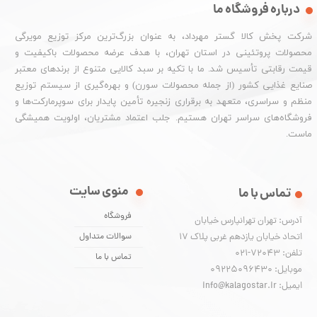
درباره فروشگاه ما
شرکت پخش کالا گستر مهرداد، به عنوان بزرگ‌ترین مرکز توزیع مویرگی
محصولات پروتئینی در استان تهران، با هدف عرضه محصولات باکیفیت و
قیمت رقابتی تأسیس شد. ما با تکیه بر سبد کالایی متنوع از برندهای معتبر
صنایع غذایی کشور (از جمله محصولات سورن) و بهره‌گیری از سیستم توزیع
منظم و سراسری، متعهد به برقراری زنجیره تأمین پایدار برای سوپرمارکت‌ها و
فروشگاه‌های سراسر تهران هستیم. جلب اعتماد مشتریان، اولویت همیشگی
ماست.
منوی سایت
تماس با ما
فروشگاه
آدرس: تهران تهرانپارس خیابان
اتحاد خیابان یازدهم غربی پلاک ۱۷
سوالات متداول
تلفن: 72043-021
تماس با ما
موبایل: 09225096430
ایمیل: info@kalagostar.ir