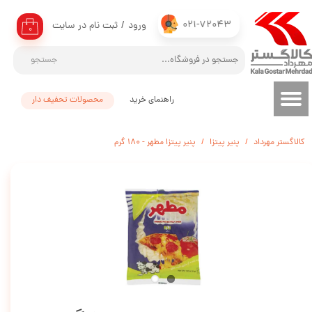
021-72043
ورود
/
ثبت نام در سایت
حساب کاربری من
۰
تغییر گذر واژه
جستجو
سفارشات
راهنمای خرید
محصولات تحفیف دار
خروج از حساب کاربری
کالاگستر مهرداد
پنیر پیتزا
پنیر پیتزا مطهر - 180 گرم