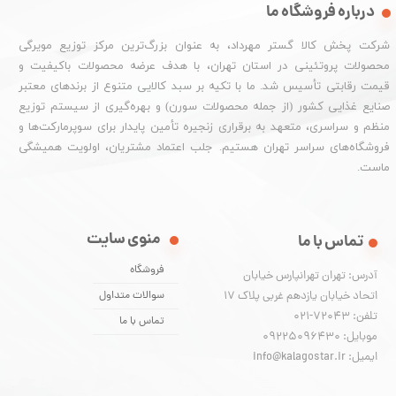
درباره فروشگاه ما
شرکت پخش کالا گستر مهرداد، به عنوان بزرگ‌ترین مرکز توزیع مویرگی
محصولات پروتئینی در استان تهران، با هدف عرضه محصولات باکیفیت و
قیمت رقابتی تأسیس شد. ما با تکیه بر سبد کالایی متنوع از برندهای معتبر
صنایع غذایی کشور (از جمله محصولات سورن) و بهره‌گیری از سیستم توزیع
منظم و سراسری، متعهد به برقراری زنجیره تأمین پایدار برای سوپرمارکت‌ها و
فروشگاه‌های سراسر تهران هستیم. جلب اعتماد مشتریان، اولویت همیشگی
ماست.
منوی سایت
تماس با ما
فروشگاه
آدرس: تهران تهرانپارس خیابان
اتحاد خیابان یازدهم غربی پلاک ۱۷
سوالات متداول
تلفن: 72043-021
تماس با ما
موبایل: 09225096430
ایمیل: info@kalagostar.ir