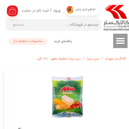
021-72043
ورود
/
ثبت نام در سایت
حساب کاربری من
۰
تغییر گذر واژه
جستجو
سفارشات
راهنمای خرید
محصولات تحفیف دار
خروج از حساب کاربری
کالاگستر مهرداد
پنیر پیتزا
پنیر پیتزا مخلوط مطهر - 180 گرم