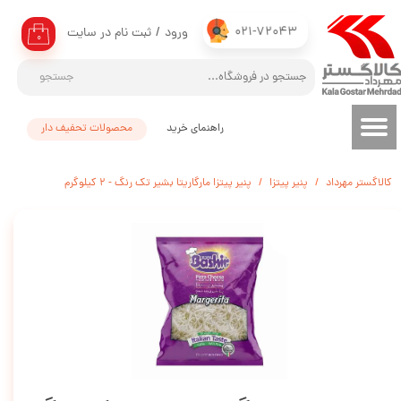
021-72043
ورود
/
ثبت نام در سایت
حساب کاربری من
۰
تغییر گذر واژه
جستجو
سفارشات
راهنمای خرید
محصولات تحفیف دار
خروج از حساب کاربری
کالاگستر مهرداد
پنیر پیتزا
پنیر پیتزا مارگاریتا بشیر تک رنگ - 2 کیلوگرم