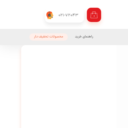
021-72043
۰
راهنمای خرید
محصولات تحفیف دار