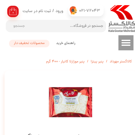
021-72043
ورود
/
ثبت نام در سایت
حساب کاربری من
۰
تغییر گذر واژه
جستجو
سفارشات
راهنمای خرید
محصولات تحفیف دار
خروج از حساب کاربری
کالاگستر مهرداد
پنیر پیتزا
پنیر موزارلا کانیار - 400 گرم