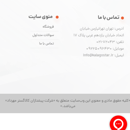
منوی سایت
تماس با ما
فروشگاه
آدرس: تهران تهرانپارس خیابان
اتحاد خیابان یازدهم غربی پلاک ۱۷
سوالات متداول
تلفن: 72043-021
تماس با ما
موبایل: 09225096430
ایمیل: info@kalagostar.ir
کلیه حقوق مادی و معنوی این وب‌سایت متعلق به «شرکت پیشتازان کالاگستر مهرداد»
می‌باشد.»