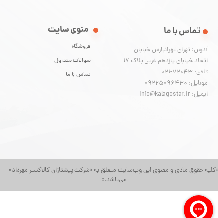
منوی سایت
تماس با ما
فروشگاه
آدرس: تهران تهرانپارس خیابان
اتحاد خیابان یازدهم غربی پلاک ۱۷
سوالات متداول
تلفن: 72043-021
تماس با ما
موبایل: 09225096430
ایمیل: info@kalagostar.ir
کلیه حقوق مادی و معنوی این وب‌سایت متعلق به «شرکت پیشتازان کالاگستر مهرداد»
می‌باشد.»