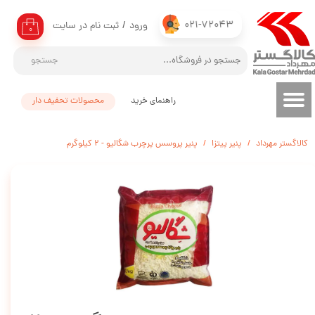
021-72043
ورود
/
ثبت نام در سایت
حساب کاربری من
۰
تغییر گذر واژه
جستجو
سفارشات
راهنمای خرید
محصولات تحفیف دار
خروج از حساب کاربری
کالاگستر مهرداد
پنیر پیتزا
پنیر پروسس پرچرب شگالیو - 2 کیلوگرم