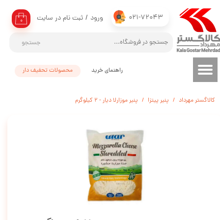
021-72043
ورود
/
ثبت نام در سایت
حساب کاربری من
۰
تغییر گذر واژه
جستجو
سفارشات
راهنمای خرید
محصولات تحفیف دار
خروج از حساب کاربری
کالاگستر مهرداد
پنیر پیتزا
پنیر موزارلا دیار - 2 کیلوگرم