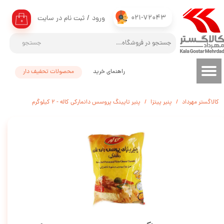
021-72043
ورود
/
ثبت نام در سایت
حساب کاربری من
۰
تغییر گذر واژه
جستجو
سفارشات
راهنمای خرید
محصولات تحفیف دار
خروج از حساب کاربری
کالاگستر مهرداد
پنیر پیتزا
پنیر تاپینگ پروسس دانمارکی کاله - 2 کیلوگرم