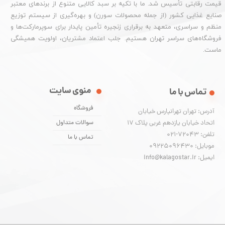
قیمت رقابتی تأسیس شد. ما با تکیه بر سبد کالایی متنوع از برندهای معتبر
صنایع غذایی کشور (از جمله محصولات سورن) و بهره‌گیری از سیستم توزیع
منظم و سراسری، متعهد به برقراری زنجیره تأمین پایدار برای سوپرمارکت‌ها و
فروشگاه‌های سراسر تهران هستیم. جلب اعتماد مشتریان، اولویت همیشگی
ماست.
منوی سایت
تماس با ما
فروشگاه
آدرس: تهران تهرانپارس خیابان
اتحاد خیابان یازدهم غربی پلاک ۱۷
سوالات متداول
تلفن: 72043-021
تماس با ما
موبایل: 09225096430
ایمیل: info@kalagostar.ir