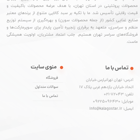
محصولات پروتئینی در استان تهران، با هدف عرضه محصولات باکیفیت و
قیمت رقابتی تأسیس شد. ما با تکیه بر سبد کالایی متنوع از برندهای معتبر
صنایع غذایی کشور (از جمله محصولات سورن) و بهره‌گیری از سیستم توزیع
منظم و سراسری، متعهد به برقراری زنجیره تأمین پایدار برای سوپرمارکت‌ها و
فروشگاه‌های سراسر تهران هستیم. جلب اعتماد مشتریان، اولویت همیشگی
ماست.
منوی سایت
تماس با ما
فروشگاه
آدرس: تهران تهرانپارس خیابان
اتحاد خیابان یازدهم غربی پلاک ۱۷
سوالات متداول
تلفن: 72043-021
تماس با ما
موبایل: 09225096430
ایمیل: info@kalagostar.ir