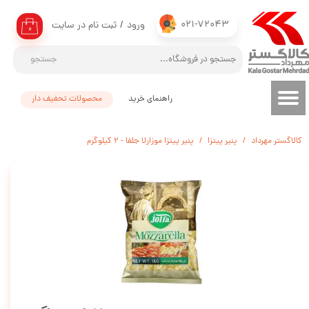
021-72043
ورود
/
ثبت نام در سایت
حساب کاربری من
۰
تغییر گذر واژه
جستجو
سفارشات
راهنمای خرید
محصولات تحفیف دار
خروج از حساب کاربری
کالاگستر مهرداد
پنیر پیتزا
پنیر پیتزا موزارلا جلفا - 2 کیلوگرم