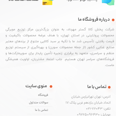
درباره فروشگاه ما
شرکت پخش کالا گستر مهرداد، به عنوان بزرگ‌ترین مرکز توزیع مویرگی
محصولات پروتئینی در استان تهران، با هدف عرضه محصولات باکیفیت و
قیمت رقابتی تأسیس شد. ما با تکیه بر سبد کالایی متنوع از برندهای معتبر
صنایع غذایی کشور (از جمله محصولات سورن) و بهره‌گیری از سیستم توزیع
منظم و سراسری، متعهد به برقراری زنجیره تأمین پایدار برای سوپرمارکت‌ها و
فروشگاه‌های سراسر تهران هستیم. جلب اعتماد مشتریان، اولویت همیشگی
ماست.
منوی سایت
تماس با ما
فروشگاه
آدرس: تهران تهرانپارس خیابان
اتحاد خیابان یازدهم غربی پلاک ۱۷
سوالات متداول
تلفن: 72043-021
تماس با ما
موبایل: 09225096430