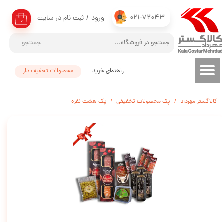
021-72043
ورود
/
ثبت نام در سایت
حساب کاربری من
۰
تغییر گذر واژه
جستجو
سفارشات
راهنمای خرید
محصولات تحفیف دار
خروج از حساب کاربری
کالاگستر مهرداد
پک محصولات تخفیفی
پک هشت نفره