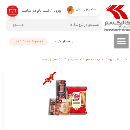
021-72043
ورود
/
ثبت نام در سایت
حساب کاربری من
۰
تغییر گذر واژه
جستجو
سفارشات
راهنمای خرید
محصولات تحفیف دار
خروج از حساب کاربری
کالاگستر مهرداد
پک محصولات تخفیفی
پک میان وعده