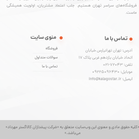
فروشگاه‌های سراسر تهران هستیم. جلب اعتماد مشتریان، اولویت همیشگی
ماست.
منوی سایت
تماس با ما
فروشگاه
آدرس: تهران تهرانپارس خیابان
اتحاد خیابان یازدهم غربی پلاک ۱۷
سوالات متداول
تلفن: 72043-021
تماس با ما
موبایل: 09225096430
ایمیل: info@kalagostar.ir
کلیه حقوق مادی و معنوی این وب‌سایت متعلق به «شرکت پیشتازان کالاگستر مهرداد»
می‌باشد.»