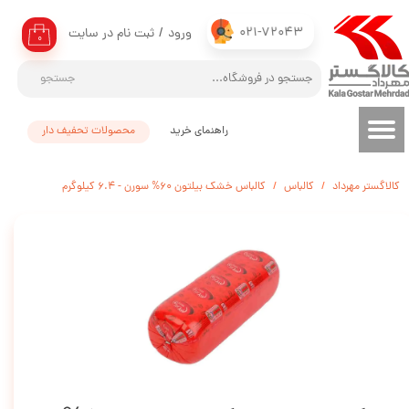
021-72043
ورود
/
ثبت نام در سایت
حساب کاربری من
۰
تغییر گذر واژه
جستجو
سفارشات
راهنمای خرید
محصولات تحفیف دار
خروج از حساب کاربری
کالاگستر مهرداد
کالباس
کالباس خشک بیلتون 60% سورن - 6.4 کیلوگرم