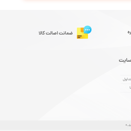
ه
ضمانت اصالت کالا
سایت
داول
ا
د.»