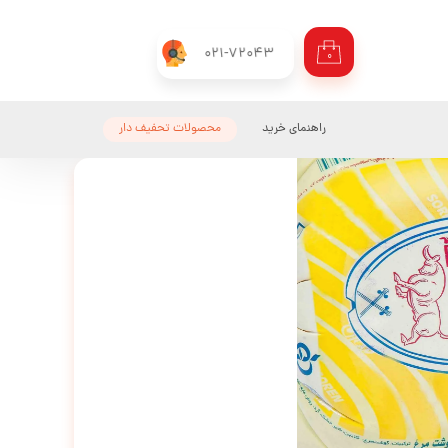
021-72043
۰
راهنمای خرید
محصولات تحفیف دار