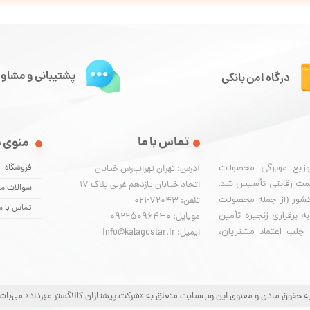
پشتیبانی و مشاور
درگاه امن بانکی
تماس با ما
منوی 
فروشگاه
وزیع مویرگی محصولات
آدرس: تهران تهرانپارس خیابان
یمت رقابتی تأسیس شد.
اتحاد خیابان یازدهم غربی پلاک ۱۷
سوالات مت
 کشور (از جمله محصولات
تلفن: 72043-021
تماس با م
 برقراری زنجیره تأمین
موبایل: 09225096430
. جلب اعتماد مشتریان،
ایمیل: info@kalagostar.ir
ه حقوق مادی و معنوی این وب‌سایت متعلق به «شرکت پیشتازان کالاگستر مهرداد» می‌باش