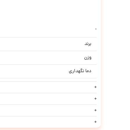
برند
وزن
دما نگهداری