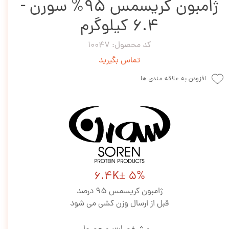
ژامبون کریسمس 95% سورن -
6.4 کیلوگرم
کد محصول: 10047
تماس بگیرید
افزودن به علاقه مندی ها
6.4K± 5%
ژامبون کریسمس 95 درصد
قبل از ارسال وزن کشی می شود