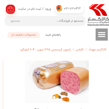
021-72043
ورود
/
ثبت نام در سایت
حساب کاربری من
۰
تغییر گذر واژه
جستجو
سفارشات
راهنمای خرید
محصولات تحفیف دار
خروج از حساب کاربری
کالاگستر مهرداد
کالباس
ژامبون کریسمس 95% سورن - 6.4 کیلوگرم