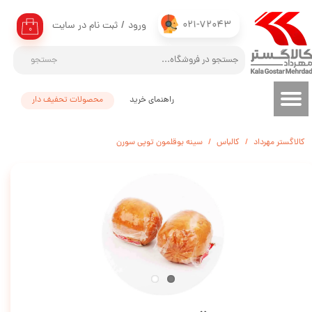
021-72043
ورود
/
ثبت نام در سایت
حساب کاربری من
۰
تغییر گذر واژه
جستجو
سفارشات
راهنمای خرید
محصولات تحفیف دار
خروج از حساب کاربری
کالاگستر مهرداد
کالباس
سینه بوقلمون توپی سورن