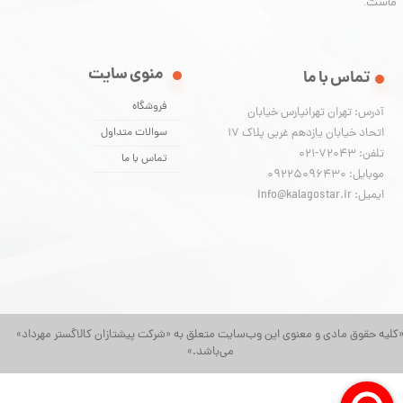
ماست.
منوی سایت
تماس با ما
فروشگاه
آدرس: تهران تهرانپارس خیابان
اتحاد خیابان یازدهم غربی پلاک ۱۷
سوالات متداول
تلفن: 72043-021
تماس با ما
موبایل: 09225096430
ایمیل: info@kalagostar.ir
کلیه حقوق مادی و معنوی این وب‌سایت متعلق به «شرکت پیشتازان کالاگستر مهرداد»
می‌باشد.»