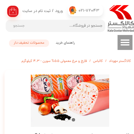
021-72043
ورود
/
ثبت نام در سایت
حساب کاربری من
۰
تغییر گذر واژه
جستجو
سفارشات
راهنمای خرید
محصولات تحفیف دار
خروج از حساب کاربری
کالاگستر مهرداد
کالباس
قارچ و مرغ معمولی 55% سورن - 4.3 کیلوگرم