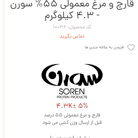
قارچ و مرغ معمولی 55% سورن
- 4.3 کیلوگرم
کد محصول: 10036
تماس بگیرید
افزودن به علاقه مندی ها
4.3K± 5%
قارچ و مرغ معمولی 55 درصد
قبل از ارسال وزن کشی می شود