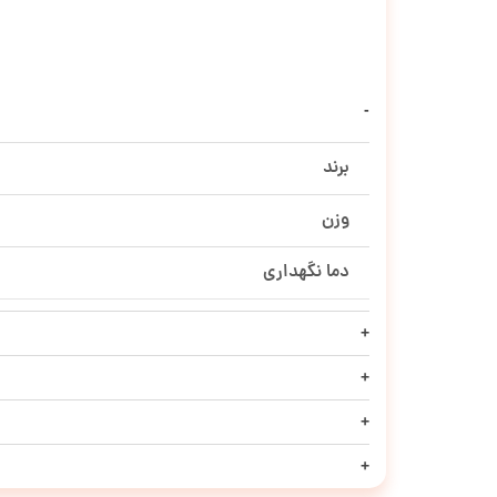
برند
وزن
دما نگهداری