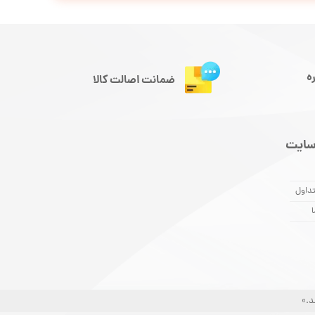
ه
ضمانت اصالت کالا
سایت
داول
ا
د.»