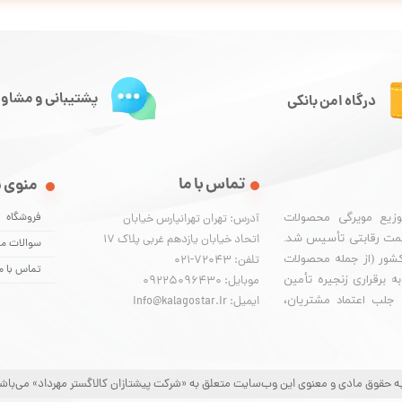
پشتیبانی و مشاور
درگاه امن بانکی
تماس با ما
منوی 
فروشگاه
وزیع مویرگی محصولات
آدرس: تهران تهرانپارس خیابان
یمت رقابتی تأسیس شد.
اتحاد خیابان یازدهم غربی پلاک ۱۷
سوالات مت
 کشور (از جمله محصولات
تلفن: 72043-021
تماس با م
 برقراری زنجیره تأمین
موبایل: 09225096430
. جلب اعتماد مشتریان،
ایمیل: info@kalagostar.ir
ه حقوق مادی و معنوی این وب‌سایت متعلق به «شرکت پیشتازان کالاگستر مهرداد» می‌باش