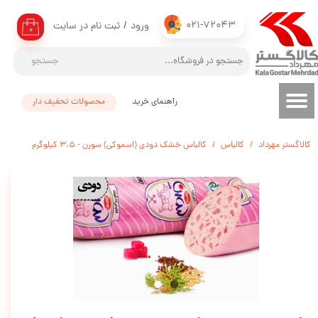
021-72043
ورود
/
ثبت نام در سایت
حساب کاربری من
۰
تغییر گذر واژه
جستجو
سفارشات
راهنمای خرید
محصولات تحفیف دار
خروج از حساب کاربری
کالاگستر مهرداد
کالباس
کالباس خشک دودی (اسموکی) سورن - 3.5 کیلوگرم