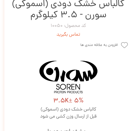
کالباس خشک دودی (اسموکی)
سورن - 3.5 کیلوگرم
کد محصول: 10050
تماس بگیرید
افزودن به علاقه مندی ها
3.5K± 5%
کالباس خشک دودی (اسموکی)
قبل از ارسال وزن کشی می شود