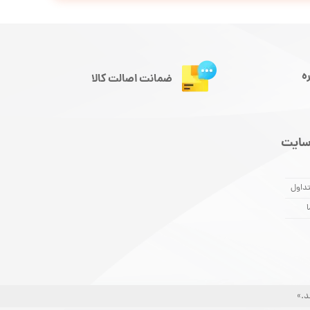
ه
ضمانت اصالت کالا
سایت
داول
ا
د.»