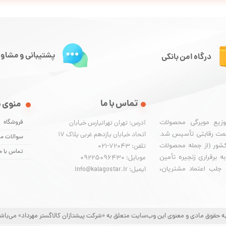
پشتیبانی و مشاور
درگاه امن بانکی
تماس با ما
منوی 
فروشگاه
وزیع مویرگی محصولات
آدرس: تهران تهرانپارس خیابان
یمت رقابتی تأسیس شد.
اتحاد خیابان یازدهم غربی پلاک ۱۷
سوالات مت
 کشور (از جمله محصولات
تلفن: 72043-021
تماس با م
 برقراری زنجیره تأمین
موبایل: 09225096430
. جلب اعتماد مشتریان،
ایمیل: info@kalagostar.ir
ه حقوق مادی و معنوی این وب‌سایت متعلق به «شرکت پیشتازان کالاگستر مهرداد» می‌باش