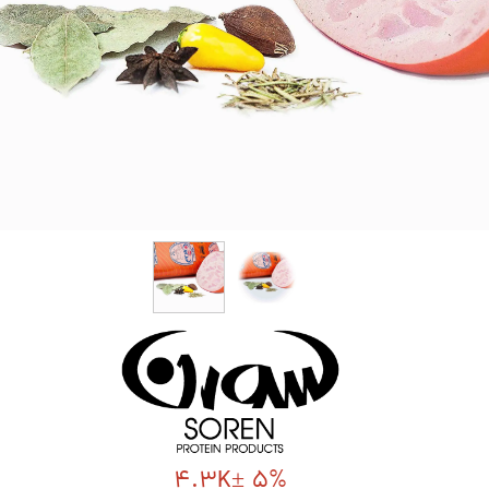
4.3K± 5%