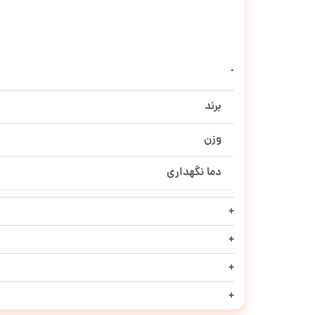
برند
وزن
دما نگهداری