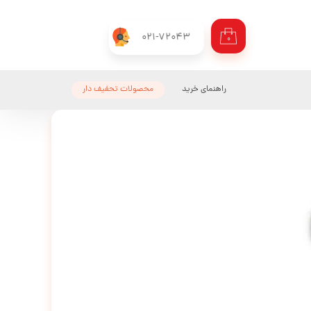
021-72043
۰
راهنمای خرید
محصولات تحفیف دار