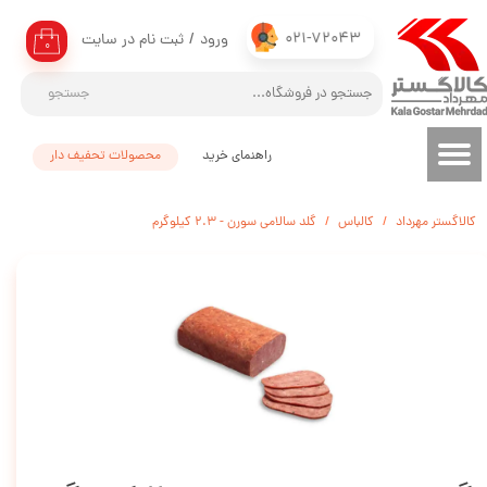
021-72043
ورود
/
ثبت نام در سایت
حساب کاربری من
۰
تغییر گذر واژه
جستجو
سفارشات
راهنمای خرید
محصولات تحفیف دار
خروج از حساب کاربری
کالاگستر مهرداد
کالباس
گلد سالامی سورن - 2.3 کیلوگرم