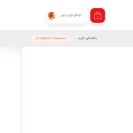
021-72043
۰
راهنمای خرید
محصولات تحفیف دار