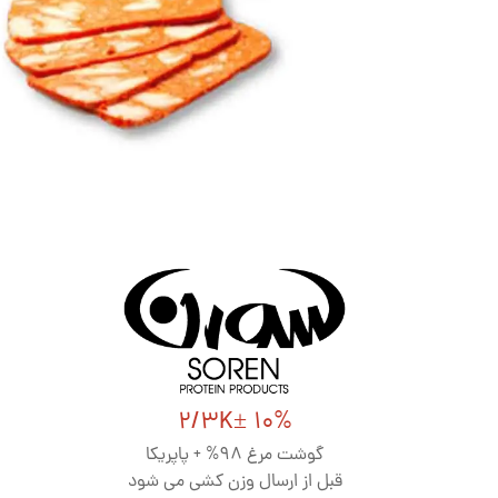
2/3K± 10%
گوشت مرغ 98% + پاپریکا
قبل از ارسال وزن کشی می شود