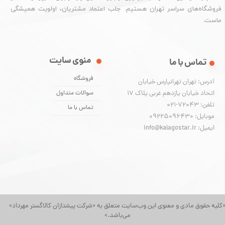
فروشگاه‌های سراسر تهران هستیم. جلب اعتماد مشتریان، اولویت همیشگی
ماست.
منوی سایت
تماس با ما
فروشگاه
آدرس: تهران تهرانپارس خیابان
اتحاد خیابان یازدهم غربی پلاک ۱۷
سوالات متداول
تلفن: 72043-021
تماس با ما
موبایل: 09225096430
ایمیل: info@kalagostar.ir
کلیه حقوق مادی و معنوی این وب‌سایت متعلق به «شرکت پیشتازان کالاگستر مهرداد»
می‌باشد.»