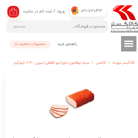
021-72043
ورود
/
ثبت نام در سایت
حساب کاربری من
۰
تغییر گذر واژه
جستجو
سفارشات
راهنمای خرید
محصولات تحفیف دار
خروج از حساب کاربری
کالاگستر مهرداد
کالباس
سینه بوقلمون دکوراتیو (فلفلی) سورن - 2.3 کیلوگرم