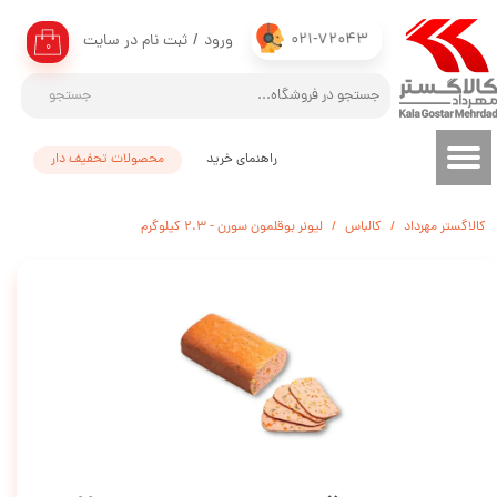
021-72043
ورود
/
ثبت نام در سایت
حساب کاربری من
۰
تغییر گذر واژه
جستجو
سفارشات
راهنمای خرید
محصولات تحفیف دار
خروج از حساب کاربری
کالاگستر مهرداد
کالباس
لیونر بوقلمون سورن - 2.3 کیلوگرم