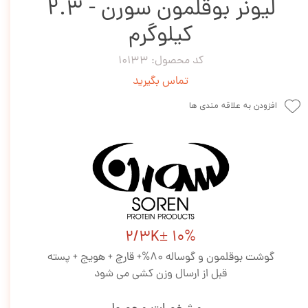
لیونر بوقلمون سورن - 2.3
کیلوگرم
کد محصول: 10133
تماس بگیرید
افزودن به علاقه مندی ها
2/3K± 10%
گوشت بوقلمون و گوساله 80%+ قارچ + هویج + پسته
قبل از ارسال وزن کشی می شود