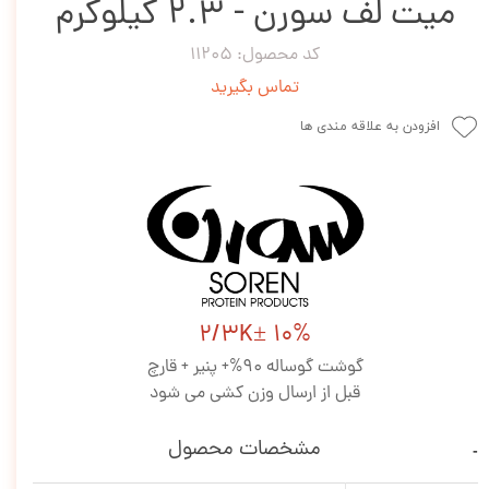
میت لف سورن - 2.3 کیلوگرم
کد محصول: 11205
تماس بگیرید
افزودن به علاقه مندی ها
2/3K± 10%
گوشت گوساله 90%+ پنیر + قارچ
قبل از ارسال وزن کشی می شود
مشخصات محصول