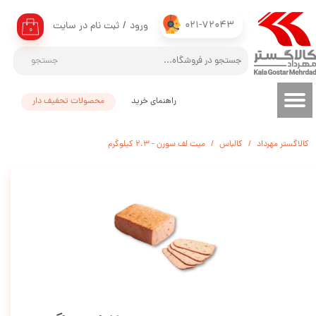
021-72043
ورود
/
ثبت نام در سایت
حساب کاربری من
۰
تغییر گذر واژه
جستجو
سفارشات
راهنمای خرید
محصولات تحفیف دار
خروج از حساب کاربری
کالاگستر مهرداد
کالباس
میت لف سورن - 2.3 کیلوگرم