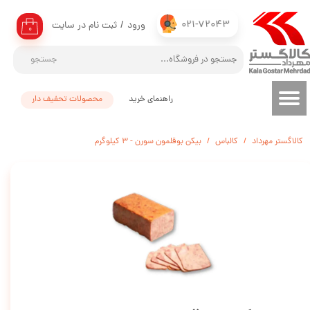
021-72043
ورود
/
ثبت نام در سایت
حساب کاربری من
۰
تغییر گذر واژه
جستجو
سفارشات
راهنمای خرید
محصولات تحفیف دار
خروج از حساب کاربری
کالاگستر مهرداد
کالباس
بیکن بوقلمون سورن - 3 کیلوگرم