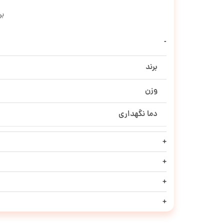
برا
برند
وزن
دما نگهداری