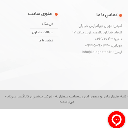
منوی سایت
تماس با ما
فروشگاه
آدرس: تهران تهرانپارس خیابان
اتحاد خیابان یازدهم غربی پلاک ۱۷
سوالات متداول
تلفن: 72043-021
تماس با ما
موبایل: 09225096430
ایمیل: info@kalagostar.ir
کلیه حقوق مادی و معنوی این وب‌سایت متعلق به «شرکت پیشتازان کالاگستر مهرداد»
می‌باشد.»