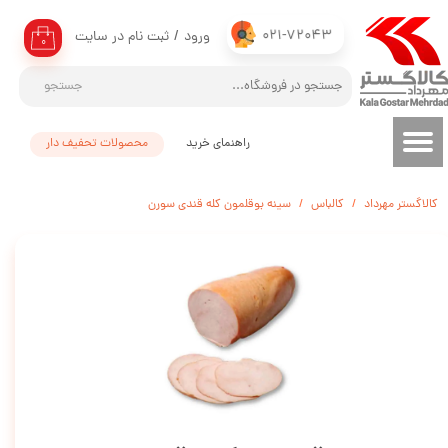
021-72043
ورود
/
ثبت نام در سایت
حساب کاربری من
۰
تغییر گذر واژه
جستجو
سفارشات
راهنمای خرید
محصولات تحفیف دار
خروج از حساب کاربری
کالاگستر مهرداد
کالباس
سینه بوقلمون کله قندی سورن