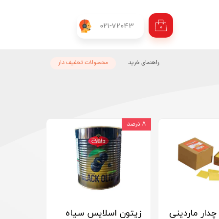
021-72043
۰
راهنمای خرید
محصولات تحفیف دار
۸ درصد
 چدار ماردینی
زیتون اسلایس سیاه