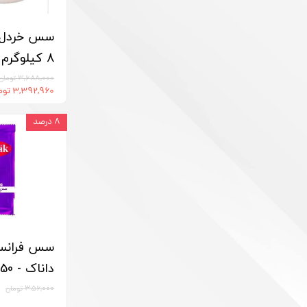
سس خردل د
8 کیلوگرم
۳,۶۸۸,۰۰۰ تومان
۳,۳۹۲,۹۶۰ تومان
۸ درصد
سس فرانسو
داناک - 50 عدد
۳۵۶,۰۰۰ تومان