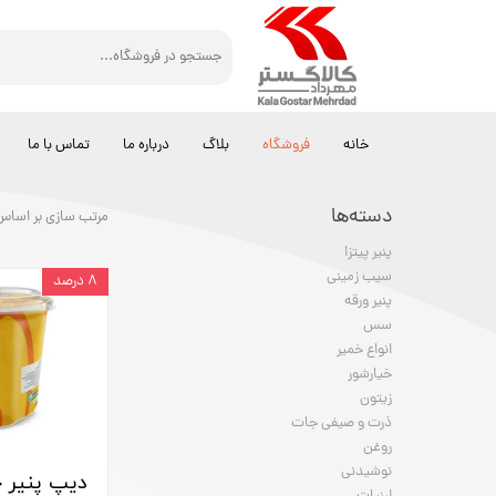
خانه
فروشگاه
بلاگ
درباره ما
تماس با ما
دسته‌ها
مرتب سازی بر اساس
پنیر پیتزا
سیب زمینی
۸ درصد
پنیر ورقه
سس
انواع خمیر
خیارشور
زیتون
ذرت و صیفی جات
روغن
نوشیدنی
دیپ پنیر چ