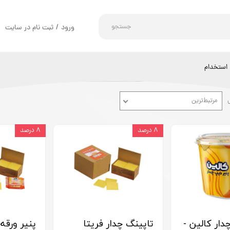
جستجو
ورود
/
ثبت نام در سایت
حساب کاربری من
تغییر گذر واژه
استخدام
سفارشات
مرتبط‌ترین
خروج از حساب کاربری
۸ درصد
۸ درصد
دار کالین -
تاپینگ چدار فریتا
پنیر ورقه