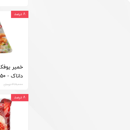
۸ درصد
خمیر یوفک
داناک - 450 گرم
۳۱۹,۰۰۰ تومان
۸ درصد