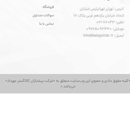
فروشگاه
آدرس: تهران تهرانپارس خیابان
اتحاد خیابان یازدهم غربی پلاک ۱۷
سوالات متداول
تلفن: 72043-021
تماس با ما
موبایل: 09225096430
ایمیل: info@kalagostar.ir
کلیه حقوق مادی و معنوی این وب‌سایت متعلق به «شرکت پیشتازان کالاگستر مهرداد»
می‌باشد.»