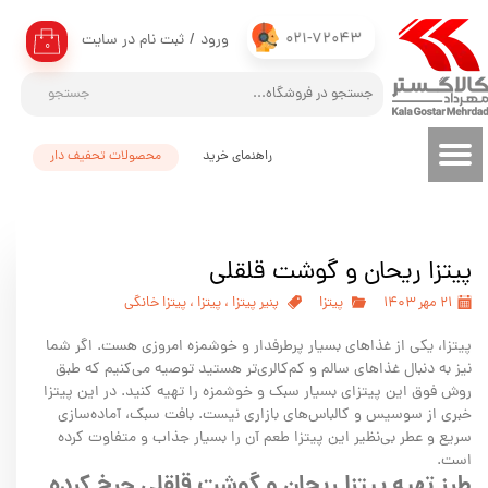
021-72043
ورود
/
ثبت نام در سایت
حساب کاربری من
۰
تغییر گذر واژه
جستجو
سفارشات
راهنمای خرید
محصولات تحفیف دار
خروج از حساب کاربری
پیتزا ریحان و گوشت قلقلی
۲۱ مهر ۱۴۰۳
پیتزا
پنیر پیتزا
،
پیتزا
،
پیتزا خانگی
پیتزا، یکی از غذاهای بسیار پرطرفدار و خوشمزه امروزی هست. اگر شما
نیز به دنبال غذاهای سالم و کم‌کالری‌تر هستید توصیه می‌کنیم که طبق
روش فوق این پیتزای بسیار سبک و خوشمزه را تهیه کنید. در این پیتزا
خبری از سوسیس و کالباس‌های بازاری نیست. بافت سبک، آماده‌سازی
سریع و عطر بی‌نظیر این پیتزا طعم آن را بسیار جذاب و متفاوت کرده
است.
طرز تهیه پیتزا ریحان و‌ گوشت قلقلی چرخ کرده