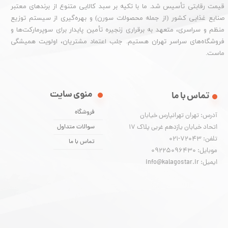
قیمت رقابتی تأسیس شد. ما با تکیه بر سبد کالایی متنوع از برندهای معتبر
صنایع غذایی کشور (از جمله محصولات سورن) و بهره‌گیری از سیستم توزیع
منظم و سراسری، متعهد به برقراری زنجیره تأمین پایدار برای سوپرمارکت‌ها و
فروشگاه‌های سراسر تهران هستیم. جلب اعتماد مشتریان، اولویت همیشگی
ماست.
منوی سایت
تماس با ما
فروشگاه
آدرس: تهران تهرانپارس خیابان
اتحاد خیابان یازدهم غربی پلاک ۱۷
سوالات متداول
تلفن: 72043-021
تماس با ما
موبایل: 09225096430
ایمیل: info@kalagostar.ir