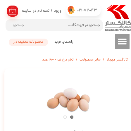
021-72043
ورود
/
ثبت نام در سایت
حساب کاربری من
۰
تغییر گذر واژه
جستجو
سفارشات
راهنمای خرید
محصولات تحفیف دار
خروج از حساب کاربری
کالاگستر مهرداد
سایر محصولات
تخم مرغ فله - 180 عدد