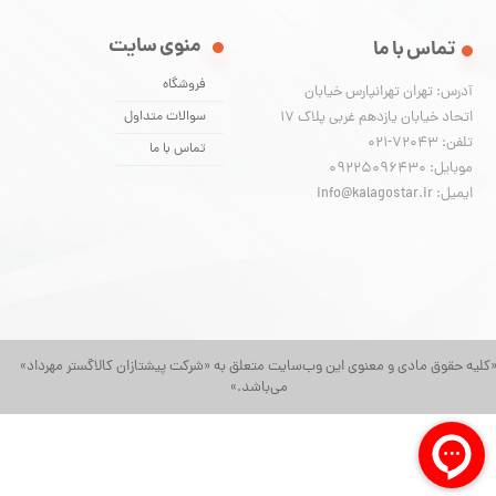
منوی سایت
تماس با ما
فروشگاه
آدرس: تهران تهرانپارس خیابان
اتحاد خیابان یازدهم غربی پلاک ۱۷
سوالات متداول
تلفن: 72043-021
تماس با ما
موبایل: 09225096430
ایمیل: info@kalagostar.ir
کلیه حقوق مادی و معنوی این وب‌سایت متعلق به «شرکت پیشتازان کالاگستر مهرداد»
می‌باشد.»