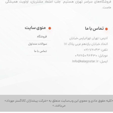
فروشگاه‌های سراسر تهران هستیم. جلب اعتماد مشتریان، اولویت همیشگی
ماست.
منوی سایت
تماس با ما
فروشگاه
آدرس: تهران تهرانپارس خیابان
اتحاد خیابان یازدهم غربی پلاک ۱۷
سوالات متداول
تلفن: 72043-021
تماس با ما
موبایل: 09225096430
ایمیل: info@kalagostar.ir
کلیه حقوق مادی و معنوی این وب‌سایت متعلق به «شرکت پیشتازان کالاگستر مهرداد»
می‌باشد.»