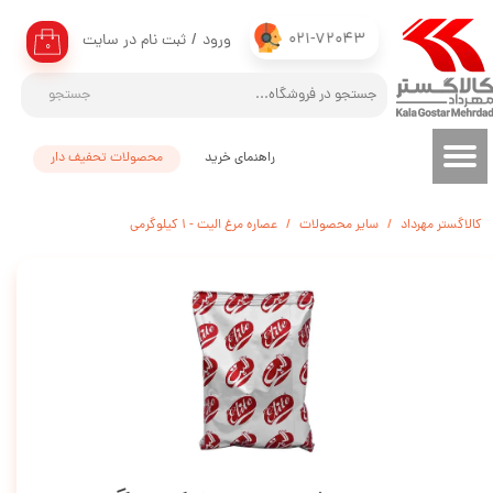
021-72043
ورود
/
ثبت نام در سایت
حساب کاربری من
۰
تغییر گذر واژه
جستجو
سفارشات
راهنمای خرید
محصولات تحفیف دار
خروج از حساب کاربری
کالاگستر مهرداد
سایر محصولات
عصاره مرغ الیت - 1 کیلوگرمی